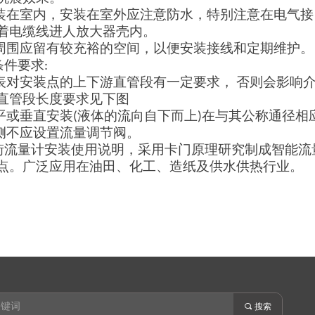
装在室内，安装在室外应注意防水，特别注意在电气接
着电缆线进人放大器壳内。
周围应留有较充裕的空间，以便安装接线和定期维护。
条件要
求
:
表对安装点的上下游直管段有一定要求
，
否则会影响
直管段长度要求见下图
平或垂直安
装
(
液体的流向自下而
上
)
在与其公称通径相
侧不应设置流量调节阀。
街流量计安装使用说明，采用卡门原理研究制成智能流
点。广泛应用在油田、化工、造纸及供水供热行业。
끠
搜索