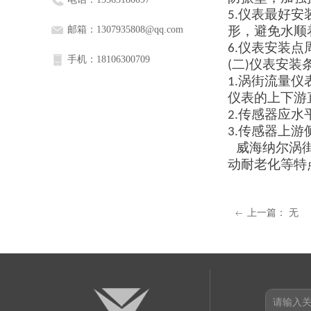
5
.
仪表最好安
邮箱：
1307935808@qq.com
形，避免水顺
6
.
仪表安装点
手机：
18106300709
(
二
)
仪表安装
1
.
涡街流量仪
仪表的上下游
2
.
传感器应水
3
.
传感器上游
威海纳尔涡
动耐老化等特
上一篇：
无
ꂃ