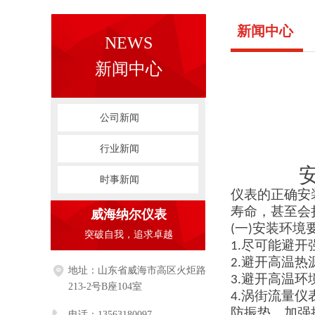
新闻中心
NEWS
新闻中心
公司新闻
行业新闻
时事新闻
仪表的正确安
寿命，甚至会
威海纳尔仪表
(
一
)
安装环境
突破自我，追求卓越
1
.
尽可能避开
2
.
避开高温热
地址：
山东省威海市高区火炬路
3
.
避开高温环
213-2号B座104室
4
.
涡街流量仪
防振垫，加强
电话：
13563180097